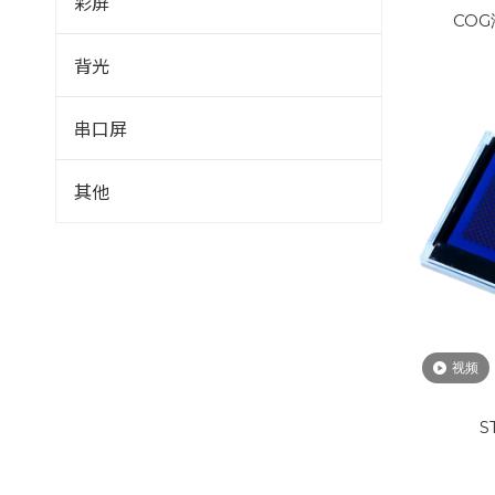
彩屏
CO
背光
串口屏
其他
视频