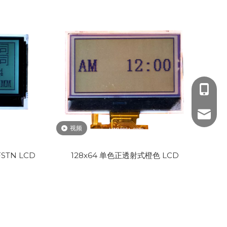
137941
138239
geofrre
视频
199259
wangfe
STN LCD
128x64 单色正透射式橙色 LCD
yoyo@j