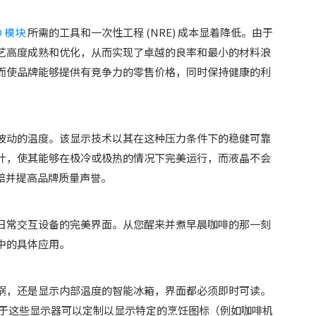
D 模块
所需的工具和一次性工程 (NRE) 成本显着降低。由于
艺高度成熟和优化，从而实现了卓越的良率和最小的材料浪
而使品牌能够提供有竞争力的零售价格，同时保持健康的利
波动的温度。该显示技术以其在这种压力条件下的稳健可靠
计，使其能够在极冷或极热的情况下完美运行，而液晶不会
索赔并提高品牌质量声誉。
日常交互设备的完美界面。从您醒来并煮早晨咖啡的那一刻
中的具体应用。
锅，还是显示内部温度的智能冰箱，界面都必须即时可读。
于这些显示器可以定制以显示特定的烹饪图标（例如咖啡机