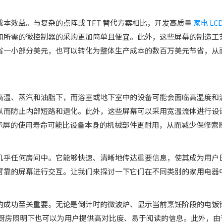
本效益。与复杂的点阵或 TFT 替代方案相比，开发高质量
家电 LC
和所需的微控制器的采购更加简单且便宜。此外，这些屏幕的制造工
省一小部分美元，也可以转化为整体生产成本的数百万美元节省，从
高温、蒸汽和油脂下，而浴室或地下室中的设备可能会面临高湿度和
从而防止内部短路和退化。此外，这些屏幕可以采用宽温流体进行设
保显示屏的使用寿命可能比设备本身的机械部件更耐用，从而减少保修
几乎任何房间中。它能够快速、清晰地传达重要信息，使其成为用户
可靠的屏幕进行交互。让我们来探讨一下它们在不同类别的家用电器
的成功至关重要。无论是倒计时的微波炉、显示当前烹饪阶段的电饭
厨房照明下也可以为用户提供高对比度、易于阅读的信息。此外，由