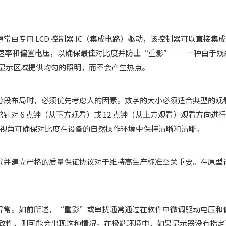
专用 LCD 控制器 IC（集成电路）驱动，该控制器可以直接集成到设
) 速率和偏置电压，以确保最佳对比度并防止“重影”——一种由于残
个显示区域提供均匀的照明，而不会产生热点。
分段布局时，必须优先考虑人的因素。数字的大小必须适合典型的观
对 6 点钟（从下方观看）或 12 点钟（从上方观看）观看方向进
确的视角可确保对比度在设备的自然操作环境中保持清晰和清晰。
式并建立严格的质量保证协议对于维持高生产标准至关重要。在原型
异常。如前所述，“重影”或串扰通常通过在软件中微调驱动电压和
的一致性，则可能会出现这种情况。在极端环境中，如果显示器没有指