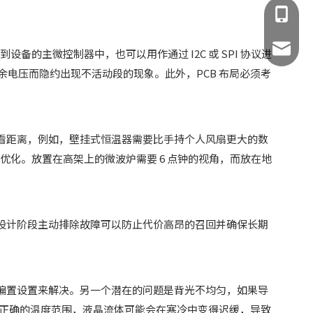
137941
138239
geofrre
备的主微控制器中，也可以用作通过 I2C 或 SPI 协议进
余电压而隐约出现不活动段的现象。此外，PCB 布局必须考
199259
wangfe
yoyo@j
看距离，例如，壁挂式恒温器需要比手持个人风扇更大的数
行优化。放置在高架上的微波炉需要 6 点钟的视角，而放在地
设计阶段主动排除故障可以防止代价高昂的召回并确保长期
偏置设置来解决。另一个潜在的问题是背光不均匀，如果导
定正确的温度范围，液晶流体可能会在寒冷中变得迟缓，导致