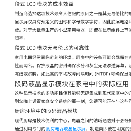
段式 LCD 模块的成本效益
制造商选择这项技术最令人信服的原因之一是其无与伦比的成
显示屏仅具有预定义的图标和字母数字字符，因此底层电路
费。对于大批量生产的小型家用电器，即使在显示组件上节
润率。
段式 LCD 模块无与伦比的可靠性
家用电器经常面临苛刻的环境。厨房中的设备可能会暴露在
性而闻名。保护液晶的密封确保水分和灰尘无法渗透屏幕，
冻结或沸腾。如此高的平均故障间隔时间 (MTBF) 可确
段码液晶显示模块在家电中的实际应用
这种显示技术的多功能性使其能够无缝集成到现代家庭中的
到您晚上设置家庭安全系统的那一刻，您很可能正在与这些
厨房环境中的段码液晶模块
现代厨房是技术便利的中心，电器之间的清晰通信对于烹饪
通过利用专门的
厨房电器液晶显示屏
，制造商即使在明亮的