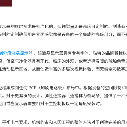
显示器的底层技术是标准化的，但视觉呈现是高度可定制的。制造商
级别的定制确保用户界面感觉像是设备的一个集成的高级部分，而不
制分段液晶显示器
，该液晶显示器具有专有字体、独特的品牌徽标以及
源，使空气净化器具有现代、临床的外观，或者选择温暖的琥珀色背
住活动显示区域，从而创造丰富的多层次视觉体验，而无需全彩数字
松集成到任何 PCB（印刷电路板）布局中。根据设备的空间限制
。对于更紧凑的设计，弹性连接器（通常称为斑马条）提供了一种无焊
超薄应用或当显示器需要相对于主控制板以一定角度安装时。
。平衡电气要求、机械约束和人因工程的整体方法对于创建完美的用