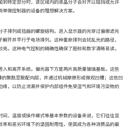
加到特定部分时，该区域内的液晶分子会对齐以阻挡或允许
简单微控制器的设备的理想解决方案。
分子排列成扭曲的螺旋结构。进入显示器的光穿过偏振滤光
子解开并平行于电场排列。这种重新排列会扰乱光的路径，
较亮。这种电气控制的精确性确保了图标和数字清晰易读。
进入和离开系统。偏光器下方是两片高质量玻璃基板。这些
层薄薄的聚酰亚胺配向层，并通过机械摩擦形成微观凹槽；这些凹
边缘，以防止泄漏并保护内部组件免受湿气和环境污染物的
时间、温度或操作模式等基本参数的设备来说，它们往往显
效率和恶劣环境下的坚固耐用性，使其成为各种消费品的最