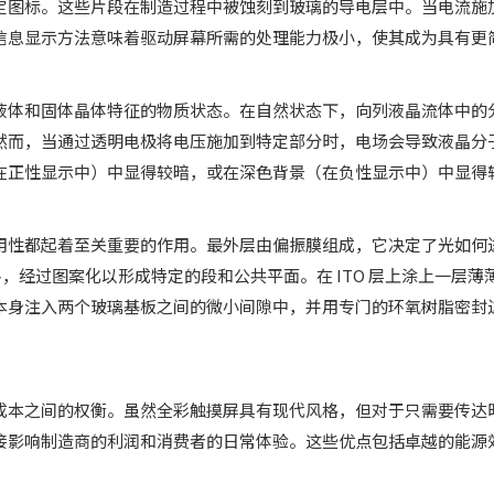
定图标。这些片段在制造过程中被蚀刻到玻璃的导电层中。当电流施
信息显示方法意味着驱动屏幕所需的处理能力极小，使其成为具有更
液体和固体晶体特征的物质状态。在自然状态下，向列液晶流体中的
然而，当通过透明电极将电压施加到特定部分时，电场会导致液晶分
在正性显示中）中显得较暗，或在深色背景（在负性显示中）中显得
用性都起着至关重要的作用。最外层由偏振膜组成，它决定了光如何
材料，经过图案化以形成特定的段和公共平面。在 ITO 层上涂上一
本身注入两个玻璃基板之间的微小间隙中，并用专门的环氧树脂密封
成本之间的权衡。虽然全彩触摸屏具有现代风格，但对于只需要传达
接影响制造商的利润和消费者的日常体验。这些优点包括卓越的能源